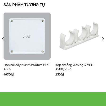
SẢN PHẨM TƯƠNG TỰ
Hộp nối dây 190*190*50mm MPE
Kẹp đỡ ống Ø25 bộ 3 MPE
A882
A280/25-3
46.700
₫
2.300
₫