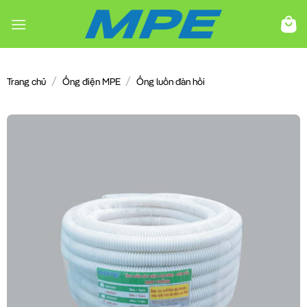
Chuyển
đến
nội
dung
/
/
Trang chủ
Ống điện MPE
Ống luồn đàn hồi