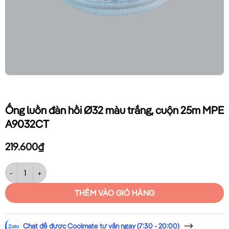
Ống luồn đàn hồi Ø32 màu trắng, cuộn 25m MPE
A9032CT
219.600
₫
Ống luồn đàn hồi Ø32 màu trắng, cuộn 25m MPE A9032CT số lượng
THÊM VÀO GIỎ HÀNG
Chat để được Coolmate tư vấn ngay (7:30 - 20:00)