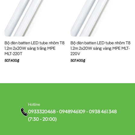
Bộ đèn batten LED tube nhôm T8
Bộ đèn batten LED tube nhôm T8
1.2m 2x20W sáng trắng MPE
1.2m 2x20W sáng vàng MPE MLT-
MLT-220T
220V
507.400
₫
507.400
₫
Hotline
0933320468 - 0948946109 - 0938 461 348
(7:30 - 20:00)