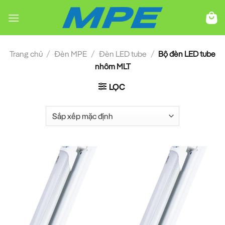
Chuyển
đến
nội
dung
Trang chủ
/
Đèn MPE
/
Đèn LED tube
/
Bộ đèn LED tube
nhôm MLT
LỌC