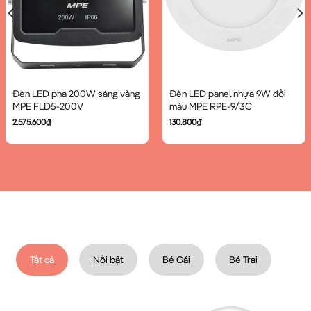
Đèn LED pha 200W sáng vàng
Đèn LED panel nhựa 9W đổi
MPE FLD5-200V
màu MPE RPE-9/3C
2.575.600
₫
130.800
₫
Tất cả
Nổi bật
Bé Gái
Bé Trai