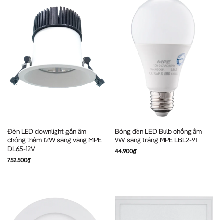
Đèn LED downlight gắn âm
Bóng đèn LED Bulb chống ẩm
chống thấm 12W sáng vàng MPE
9W sáng trắng MPE LBL2-9T
DL65-12V
44.900
₫
752.500
₫