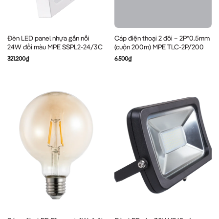
Đèn LED panel nhựa gắn nổi
Cáp điện thoại 2 đôi – 2P*0.5mm
24W đổi màu MPE SSPL2-24/3C
(cuộn 200m) MPE TLC-2P/200
321.200
₫
6.500
₫