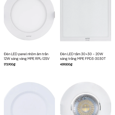
Đèn LED panel nhôm âm trần
Đèn LED tấm 30×30 – 20W
12W sáng vàng MPE RPL-12SV
sáng trắng MPE FPD3-3030T
173.900
₫
459.500
₫