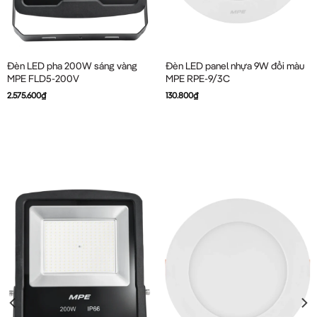
Đèn LED pha 200W sáng vàng
Đèn LED panel nhựa 9W đổi màu
MPE FLD5-200V
MPE RPE-9/3C
2.575.600
₫
130.800
₫