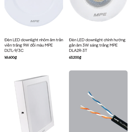
Đèn LED downlight nhôm âm trần
Đèn LED downlight chỉnh hướng
viền trắng 9W đổi màu MPE
gắn âm 3W sáng trắng MPE
DLTL-9/3C
DLA2R-3T
161.600
₫
63.200
₫