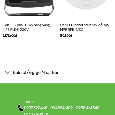
Đèn LED pha 200W sáng vàng
Đèn LED panel nhựa 9W đổi màu
MPE FLD5-200V
MPE RPE-9/3C
2.575.600
₫
130.800
₫
Balo chống gù Nhật Bản
Hotline
0933320468 - 0948946109 - 0938 461 348
(7:30 - 20:00)