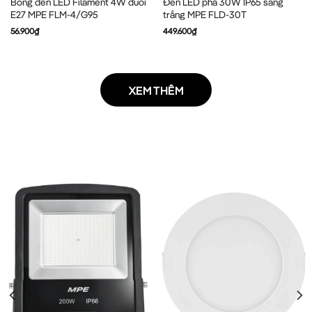
Bóng đèn LED Filament 4W đuôi
Đèn LED pha 30W IP65 sáng
E27 MPE FLM-4/G95
trắng MPE FLD-30T
56.900
₫
449.600
₫
XEM THÊM