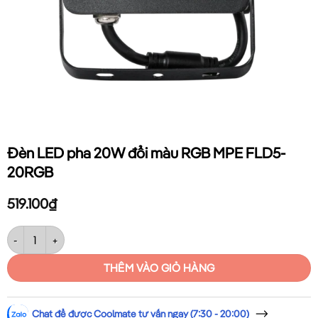
Đèn LED pha 20W đổi màu RGB MPE FLD5-
20RGB
519.100
₫
Đèn LED pha 20W đổi màu RGB MPE FLD5-20RGB số lượng
THÊM VÀO GIỎ HÀNG
Chat để được Coolmate tư vấn ngay (7:30 - 20:00)