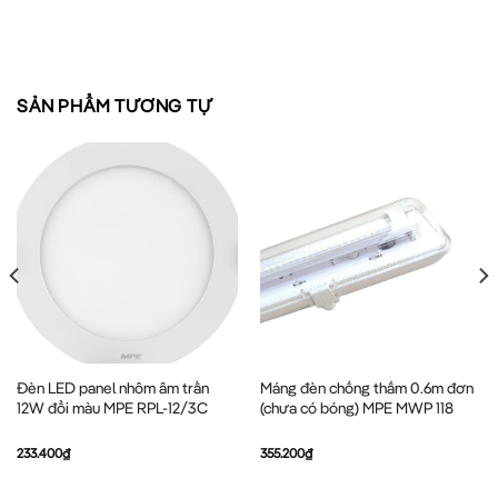
SẢN PHẨM TƯƠNG TỰ
Đèn LED panel nhôm âm trần
Máng đèn chống thấm 0.6m đơn
12W đổi màu MPE RPL-12/3C
(chưa có bóng) MPE MWP 118
233.400
₫
355.200
₫