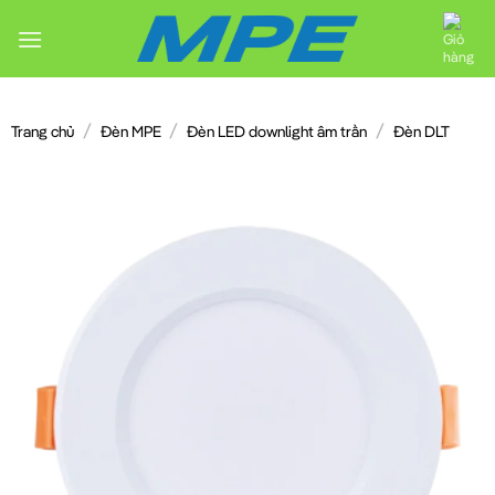
Chuyển
đến
nội
dung
/
/
/
Trang chủ
Đèn MPE
Đèn LED downlight âm trần
Đèn DLT