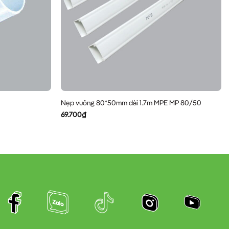
Nẹp vuông 80*50mm dài 1.7m MPE MP 80/50
69.700
₫