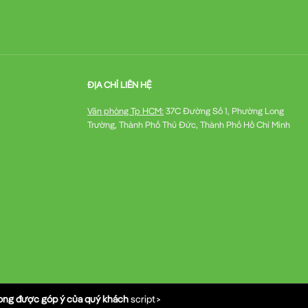
ĐỊA CHỈ LIÊN HỆ
Văn phòng Tp HCM:
37C Đường Số 1, Phường Long
Trường, Thành Phố Thủ Đức, Thành Phố Hồ Chí Minh
mong được góp ý của quý khách
script>