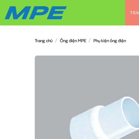
Chuyển
đến
TRA
nội
dung
/
/
Trang chủ
Ống điện MPE
Phụ kiện ống điện