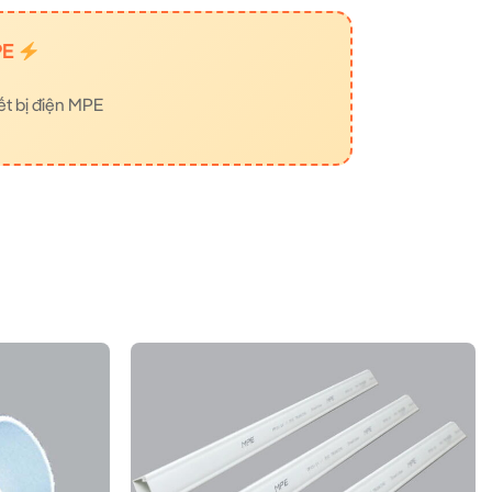
PE
ết bị điện MPE