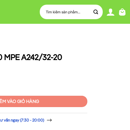
Tìm
kiếm:
0 MPE A242/32-20
-20 số lượng
ÊM VÀO GIỎ HÀNG
 vấn ngay (7:30 - 20:00)