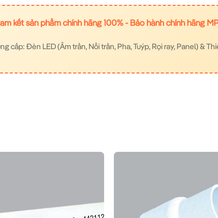
am kết sản phẩm chính hãng 100% - Bảo hành chính hãng M
 cấp: Đèn LED (Âm trần, Nổi trần, Pha, Tuýp, Rọi ray, Panel) & Thi