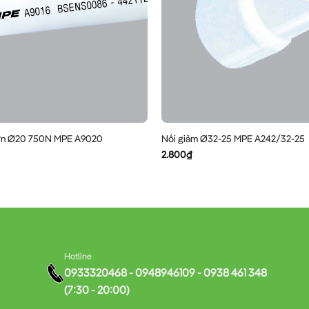
rơn Ø20 750N MPE A9020
Nối giảm Ø32-25 MPE A242/32-25
2.800
₫
Hotline
0933320468 - 0948946109 - 0938 461 348
(7:30 - 20:00)