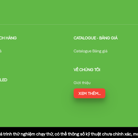
CH HÀNG
CATALOGUE - BẢNG GIÁ
ả
Catalogue Bảng giá
VỀ CHÚNG TÔI
 LED
Giới thiệu
XEM THÊM...
á trình thử nghiệm chạy thử, có thể thông số kỹ thuật chưa chính xác, 