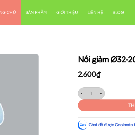
NG CHỦ
SẢN PHẨM
GIỚI THIỆU
LIÊN HỆ
BLOG
Nối giảm Ø32-2
2.600
₫
Nối giảm Ø32-20 MPE A242/32
TH
Chat để được Coolmate tư