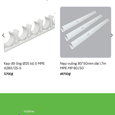
Kẹp đỡ ống Ø25 bộ 5 MPE
Nẹp vuông 80*50mm dài 1.7m
A280/25-5
MPE MP 80/50
3.700
₫
69.700
₫
Hotline