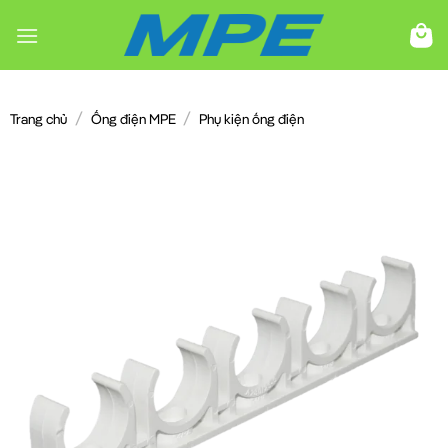
Chuyển
đến
nội
dung
/
/
Trang chủ
Ống điện MPE
Phụ kiện ống điện