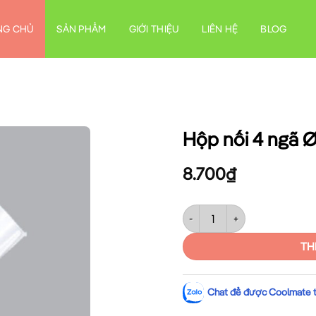
NG CHỦ
SẢN PHẨM
GIỚI THIỆU
LIÊN HỆ
BLOG
Hộp nối 4 ngã 
8.700
₫
Hộp nối 4 ngã Ø32 MPE A240/
TH
Chat để được Coolmate tư