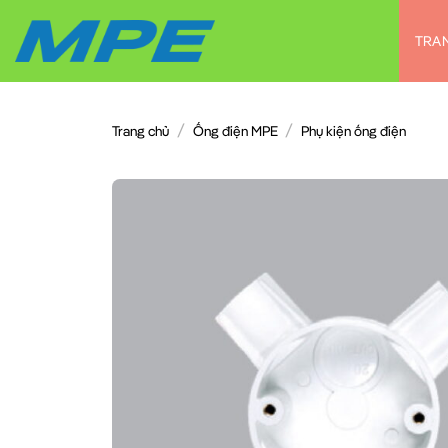
Chuyển
đến
TRA
nội
dung
/
/
Trang chủ
Ống điện MPE
Phụ kiện ống điện