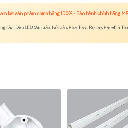
am kết sản phẩm chính hãng 100% - Bảo hành chính hãng M
 cấp: Đèn LED (Âm trần, Nổi trần, Pha, Tuýp, Rọi ray, Panel) & Thi