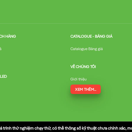
CH HÀNG
CATALOGUE - BẢNG GIÁ
ả
Catalogue Bảng giá
VỀ CHÚNG TÔI
 LED
Giới thiệu
XEM THÊM...
á trình thử nghiệm chạy thử, có thể thông số kỹ thuật chưa chính xác, 