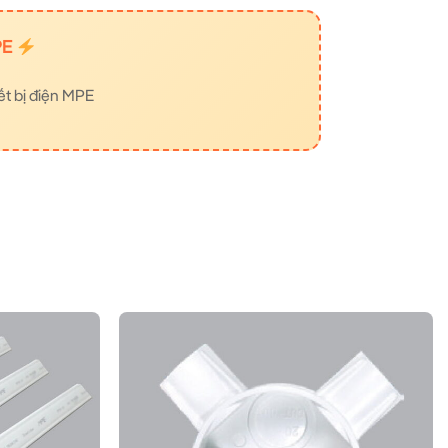
PE
ết bị điện MPE