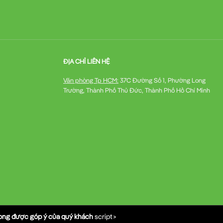
ĐỊA CHỈ LIÊN HỆ
Văn phòng Tp HCM:
37C Đường Số 1, Phường Long
Trường, Thành Phố Thủ Đức, Thành Phố Hồ Chí Minh
mong được góp ý của quý khách
script>