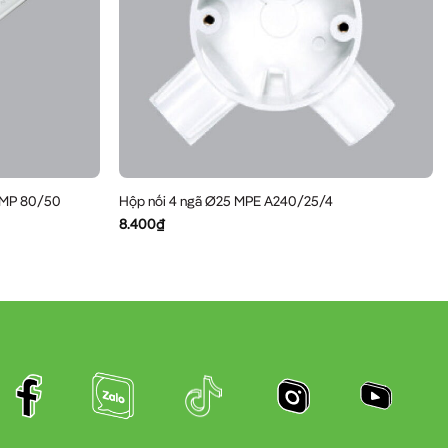
 MP 80/50
Hộp nối 4 ngã Ø25 MPE A240/25/4
8.400
₫