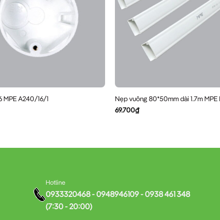
16 MPE A240/16/1
Nẹp vuông 80*50mm dài 1.7m MPE
69.700
₫
Hotline
0933320468 - 0948946109 - 0938 461 348
(7:30 - 20:00)