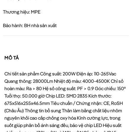
Thương hiệu: MPE
Bảo hành: BH nhà sản xuất
MÔ TẢ
Chi tiết sản phẩm Công suất: 200W Điện áp: 110-265Vac
Quang thông: 28000Lm Nhiệt độ màu: 4000-4500K Chỉ số
hoàn màu: Ra > 80 Hệ số công suất: PF > 0.9 Góc chiếu: 150⁰
Tuổi thọ: 50.000 giờ Chip LED: SMD 2835 Kích thước:
675x516x255x46.5mm Tiêu chuẩn / Chứng nhận: CE, RoSH
(Châu Âu) Thông tin bổ sung Thân làm bằng chất liệu nhôm
nguyên khối cao cấp chống oxy hóa Kính cường lực, trong
suốt giúp phân bổ ánh sáng đều, bảo vệ chip LED Hiệu suất