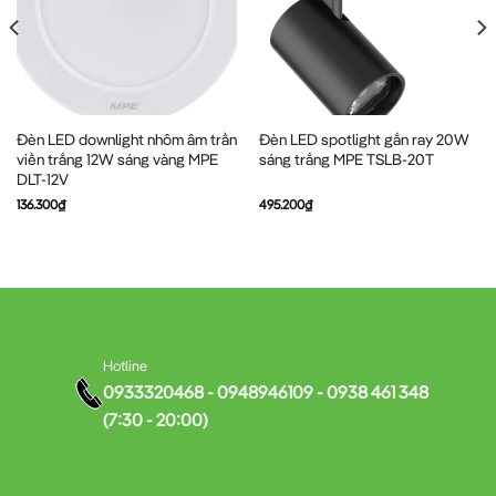
Đèn LED downlight nhôm âm trần
Đèn LED spotlight gắn ray 20W
viền trắng 12W sáng vàng MPE
sáng trắng MPE TSLB-20T
DLT-12V
136.300
₫
495.200
₫
Hotline
0933320468 - 0948946109 - 0938 461 348
(7:30 - 20:00)