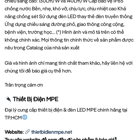
chiếu sáng cao: 130Lm/W và 140Lm/W Cấp bảo vệ IP65
chống nước Bền, nhẹ, khó vỡ, chịu lực, chịu nhiệt cao Khả
năng chống sét Sử dụng đèn LED thay thế đèn truyền thống
Ứng dụng chiếu sáng đường phố, giao thông công cộng,
bệnh viện, trường học… (*) Hình ảnh và mô tả trên có thể
không chính xác. Mọi thông tin chính thức về sản phẩm được
nêu trong Catalog của nhà sản xuất
Giá và hình ảnh chỉ mang tính chất tham khảo, hãy liên hệ với
chúng tôi để báo giá cụ thể hơn.
Trân trọng cảm ơn
Thiết Bị Điện MPE
Đại lý cung cấp thiết bị điện & đèn LED MPE chính hãng tại
TP.HCM
Website:
thietbidienmpe.net
Truy cập website để xem đầy đủ sản phẩm & báo giá