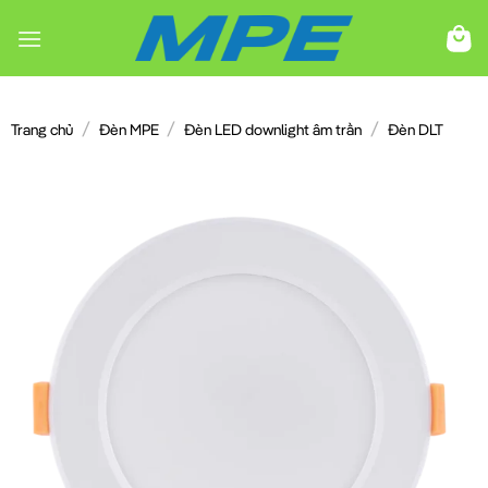
Chuyển
đến
nội
dung
/
/
/
Trang chủ
Đèn MPE
Đèn LED downlight âm trần
Đèn DLT