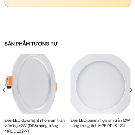
SẢN PHẨM TƯƠNG TỰ
Đèn LED downlight nhôm âm trần
Đèn LED panel nhựa âm trần 12W
viền bạc 9W (D118) sáng trắng
sáng trung tính MPE RPL3-12N
MPE DLB2-9T