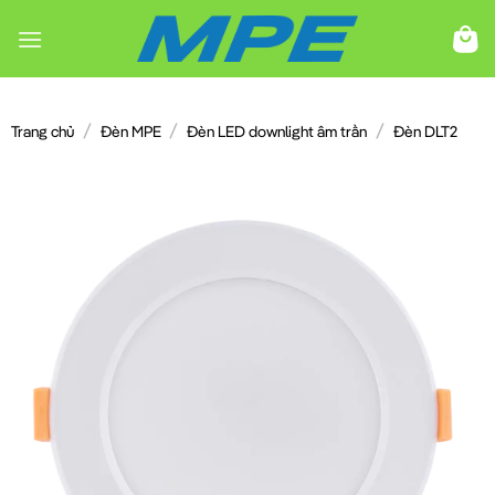
Chuyển
đến
nội
dung
/
/
/
Trang chủ
Đèn MPE
Đèn LED downlight âm trần
Đèn DLT2