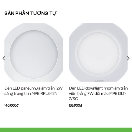
SẢN PHẨM TƯƠNG TỰ
Đèn LED panel nhựa âm trần 12W
Đèn LED downlight nhôm âm trần
sáng trung tính MPE RPL3-12N
viền trắng 7W đổi màu MPE DLT-
7/3C
140.000
₫
136.900
₫