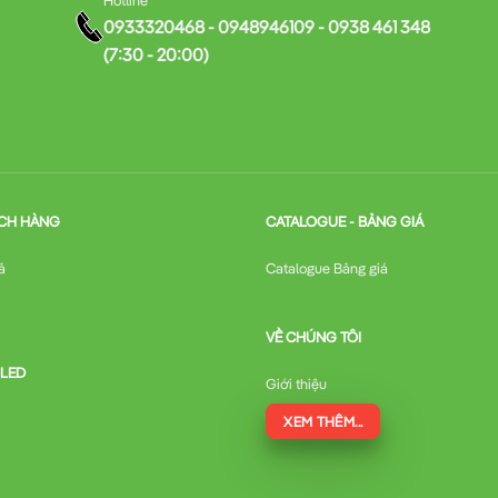
0933320468 - 0948946109 - 0938 461 348
(7:30 - 20:00)
CH HÀNG
CATALOGUE - BẢNG GIÁ
ả
Catalogue Bảng giá
VỀ CHÚNG TÔI
 LED
Giới thiệu
XEM THÊM...