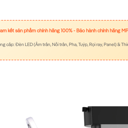
am kết sản phẩm chính hãng 100% - Bảo hành chính hãng M
 cấp: Đèn LED (Âm trần, Nổi trần, Pha, Tuýp, Rọi ray, Panel) & Thi