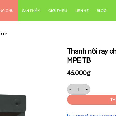
NG CHỦ
SẢN PHẨM
GIỚI THIỆU
LIÊN HỆ
BLOG
TSLB
Thanh nối ray ch
MPE TB
46.000
₫
Thanh nối ray chữ T cho ray đ
TH