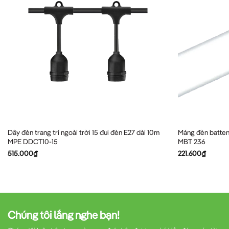
Dây đèn trang trí ngoài trời 15 đui đèn E27 dài 10m
Máng đèn batten
MPE DDCT10-15
MBT 236
515.000
₫
221.600
₫
Chúng tôi lắng nghe bạn!