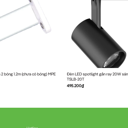
 2 bóng 1.2m (chưa có bóng) MPE
Đèn LED spotlight gắn ray 20W sá
TSLB-20T
495.200
₫
Hotline