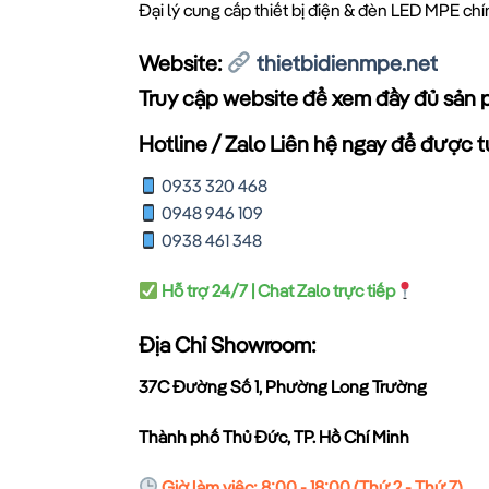
Đại lý cung cấp thiết bị điện & đèn LED MPE ch
Website:
thietbidienmpe.net
Truy cập website để xem đầy đủ sản 
Hotline / Zalo Liên hệ ngay để được tư
0933 320 468
0948 946 109
0938 461 348
Hỗ trợ 24/7 | Chat Zalo trực tiếp
Địa Chỉ Showroom:
37C Đường Số 1, Phường Long Trường
Thành phố Thủ Đức, TP. Hồ Chí Minh
Giờ làm việc: 8:00 - 18:00 (Thứ 2 - Thứ 7)