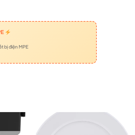
PE
ết bị điện MPE