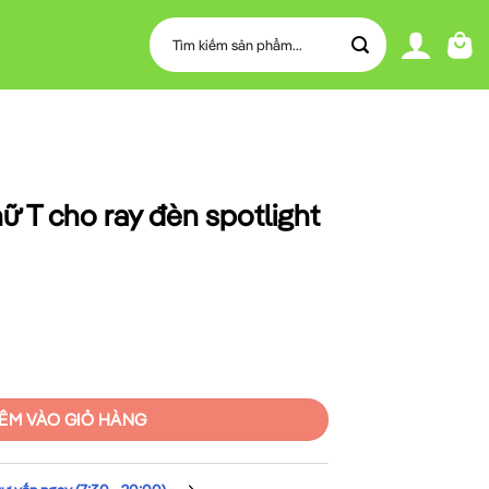
Tìm
kiếm:
ữ T cho ray đèn spotlight
èn spotlight MPE TB số lượng
ÊM VÀO GIỎ HÀNG