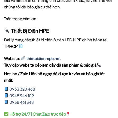
Giá và hình ảnh chỉ mang tính chất tham khảo, hãy liên hệ với
chúng tôi để báo giá cụ thể hơn.
Trân trọng cảm ơn
Thiết Bị Điện MPE
Đại lý cung cấp thiết bị điện & đèn LED MPE chính hãng tại
TP.HCM
Website:
thietbidienmpe.net
Truy cập website để xem đầy đủ sản phẩm & báo giá
Hotline / Zalo Liên hệ ngay để được tư vấn và báo giá tốt
nhất:
0933 320 468
0948 946 109
0938 461 348
Hỗ trợ 24/7 | Chat Zalo trực tiếp