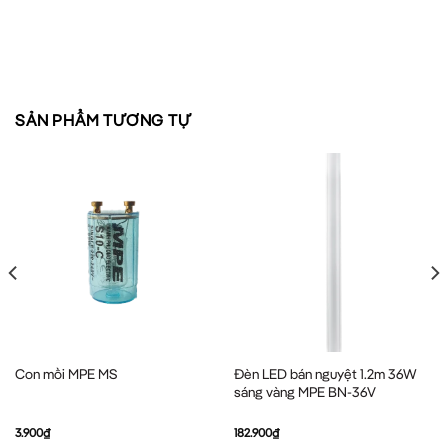
SẢN PHẨM TƯƠNG TỰ
Đèn LED bán nguyệt 1.2m 36W
Con mồi MPE MS
sáng vàng MPE BN-36V
3.900
₫
182.900
₫