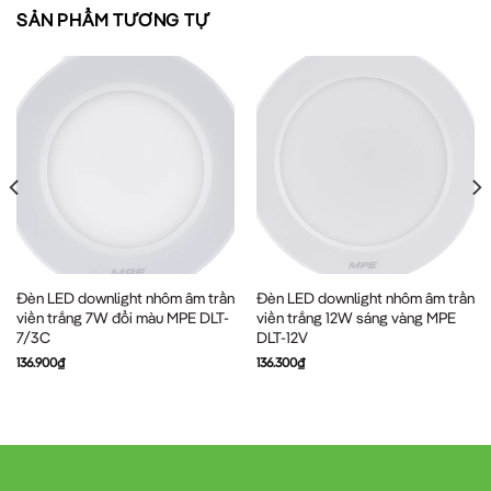
SẢN PHẨM TƯƠNG TỰ
Đèn LED downlight nhôm âm trần
Đèn LED downlight nhôm âm trần
viền trắng 7W đổi màu MPE DLT-
viền trắng 12W sáng vàng MPE
7/3C
DLT-12V
136.900
₫
136.300
₫