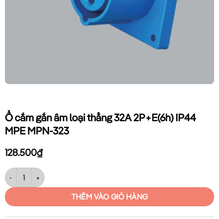
Ổ cắm gắn âm loại thẳng 32A 2P+E(6h) IP44
MPE MPN-323
128.500
₫
Ổ cắm gắn âm loại thẳng 32A 2P+E(6h) IP44 MPE MPN-323 số lượng
THÊM VÀO GIỎ HÀNG