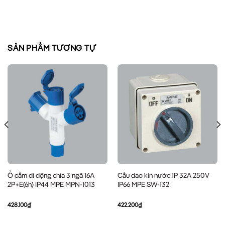
SẢN PHẨM TƯƠNG TỰ
Ổ cắm di dộng chia 3 ngã 16A
Cầu dao kín nước 1P 32A 250V
2P+E(6h) IP44 MPE MPN-1013
IP66 MPE SW-132
428.100
₫
422.200
₫