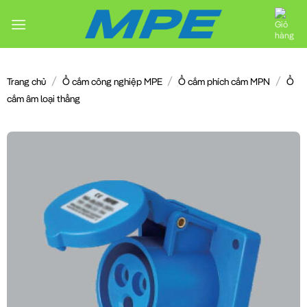
Chuyển
đến
nội
dung
/
/
/
Trang chủ
Ổ cắm công nghiệp MPE
Ổ cắm phích cắm MPN
Ổ
cắm âm loại thẳng