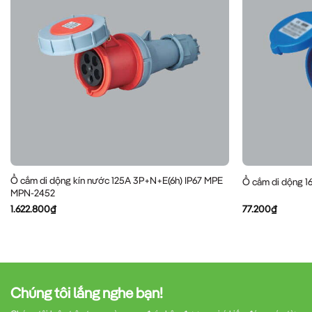
Ổ cắm di dộng kín nước 125A 3P+N+E(6h) IP67 MPE
Ổ cắm di dộng 1
MPN-2452
1.622.800
₫
77.200
₫
Chúng tôi lắng nghe bạn!