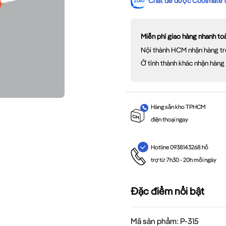
Chat để được Coolmate tư
Miễn phí giao hàng nhanh t
Nội thành HCM nhận hàng tr
Ở tỉnh thành khác nhận hàng
Hàng sẵn kho TPHCM
điện thoại ngay
Hotline 0938143268 hỗ
trợ từ 7h30 - 20h mỗi ngày
Đặc điểm nổi bật
Mã sản phẩm: P-315