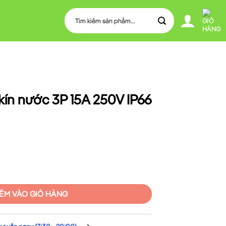
Tìm
kiếm:
kín nước 3P 15A 250V IP66
5A 250V IP66 MPE P-315 số lượng
ÊM VÀO GIỎ HÀNG