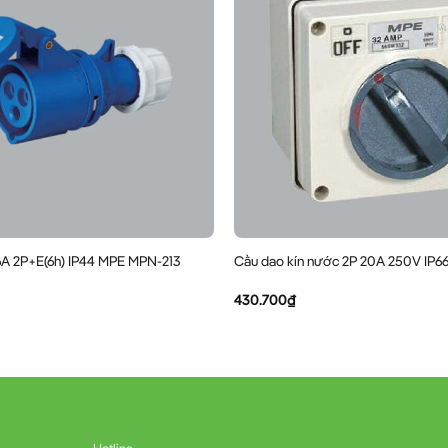
6A 2P+E(6h) IP44 MPE MPN-213
Cầu dao kín nước 2P 20A 250V IP
430.700
₫
Hotline