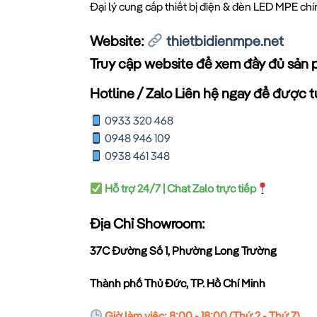
Đại lý cung cấp thiết bị điện & đèn LED MPE ch
Website:
thietbidienmpe.net
Truy cập website để xem đầy đủ sản 
Hotline / Zalo Liên hệ ngay để được tư
0933 320 468
0948 946 109
0938 461 348
Hỗ trợ 24/7 | Chat Zalo trực tiếp
Địa Chỉ Showroom:
37C Đường Số 1, Phường Long Trường
Thành phố Thủ Đức, TP. Hồ Chí Minh
Giờ làm việc: 8:00 - 18:00 (Thứ 2 - Thứ 7)