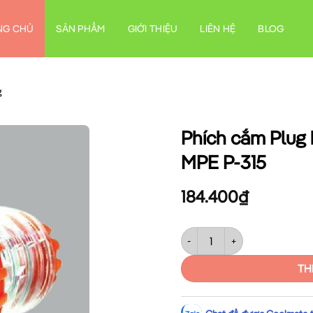
NG CHỦ
SẢN PHẨM
GIỚI THIỆU
LIÊN HỆ
BLOG
g
Phích cắm Plug 
MPE P-315
184.400
₫
Phích cắm Plug kín nước 3P 1
TH