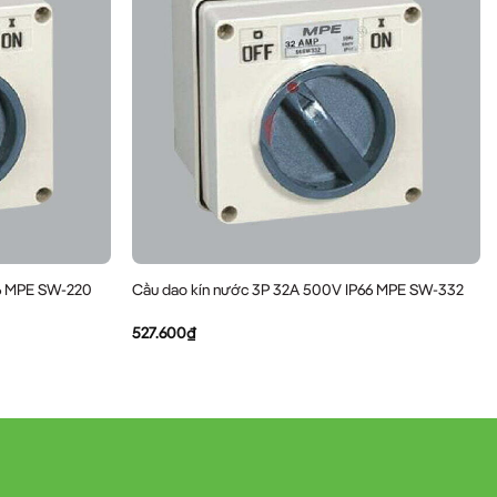
66 MPE SW-220
Cầu dao kín nước 3P 32A 500V IP66 MPE SW-332
527.600
₫