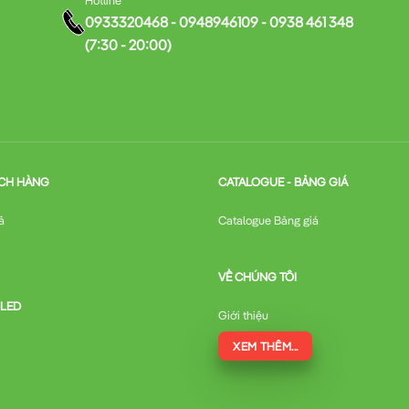
0933320468 - 0948946109 - 0938 461 348
(7:30 - 20:00)
CH HÀNG
CATALOGUE - BẢNG GIÁ
ả
Catalogue Bảng giá
VỀ CHÚNG TÔI
 LED
Giới thiệu
XEM THÊM...