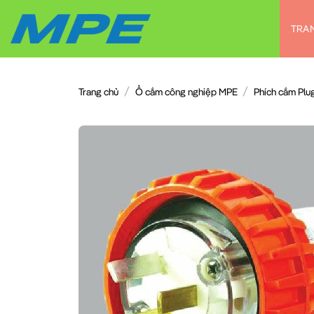
Chuyển
đến
TRA
nội
dung
/
/
Trang chủ
Ổ cắm công nghiệp MPE
Phích cắm Plu