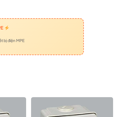
PE
ết bị điện MPE