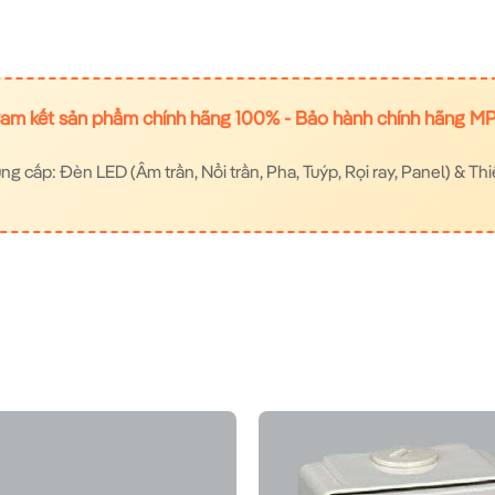
am kết sản phẩm chính hãng 100% - Bảo hành chính hãng M
 cấp: Đèn LED (Âm trần, Nổi trần, Pha, Tuýp, Rọi ray, Panel) & Thi