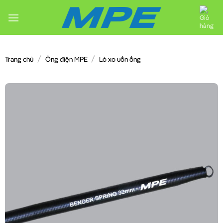
Chuyển
đến
nội
dung
/
/
Trang chủ
Ống điện MPE
Lò xo uốn ống