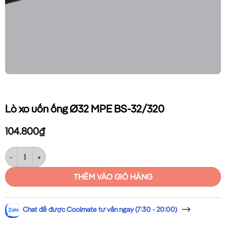
Lò xo uốn ống Ø32 MPE BS-32/320
104.800
₫
Lò xo uốn ống Ø32 MPE BS-32/320 số lượng
THÊM VÀO GIỎ HÀNG
Chat để được Coolmate tư vấn ngay (7:30 - 20:00)