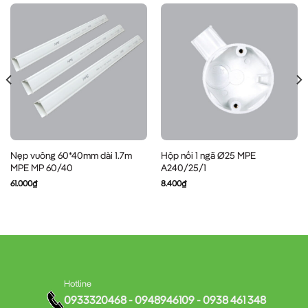
Nẹp vuông 60*40mm dài 1.7m
Hộp nối 1 ngã Ø25 MPE
MPE MP 60/40
A240/25/1
61.000
₫
8.400
₫
Hotline
0933320468 - 0948946109 - 0938 461 348