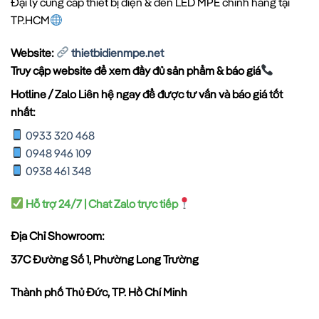
Đại lý cung cấp thiết bị điện & đèn LED MPE chính hãng tại
TP.HCM
Website:
thietbidienmpe.net
Truy cập website để xem đầy đủ sản phẩm & báo giá
Hotline / Zalo Liên hệ ngay để được tư vấn và báo giá tốt
nhất:
0933 320 468
0948 946 109
0938 461 348
Hỗ trợ 24/7 | Chat Zalo trực tiếp
Địa Chỉ Showroom:
37C Đường Số 1, Phường Long Trường
Thành phố Thủ Đức, TP. Hồ Chí Minh