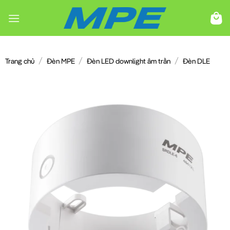
Chuyển
đến
nội
dung
/
/
/
Trang chủ
Đèn MPE
Đèn LED downlight âm trần
Đèn DLE