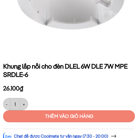
Khung lắp nổi cho đèn DLEL 6W DLE 7W MPE
SRDLE-6
26.100
₫
Khung lắp nổi cho đèn DLEL 6W DLE 7W MPE SRDLE-6 số lượng
THÊM VÀO GIỎ HÀNG
Chat để được Coolmate tư vấn ngay (7:30 - 20:00)