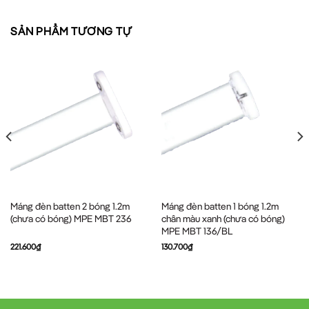
SẢN PHẨM TƯƠNG TỰ
Máng đèn batten 2 bóng 1.2m
Máng đèn batten 1 bóng 1.2m
(chưa có bóng) MPE MBT 236
chân màu xanh (chưa có bóng)
MPE MBT 136/BL
221.600
₫
130.700
₫