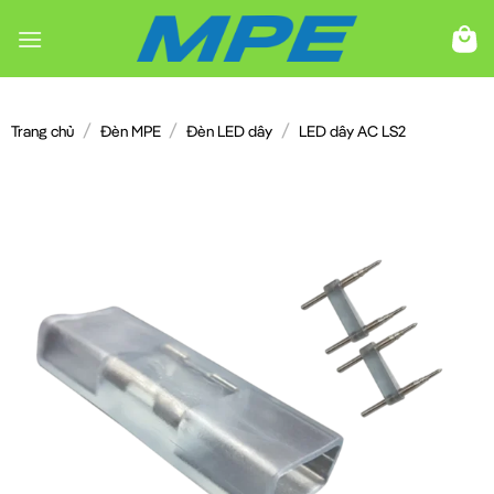
Chuyển
đến
nội
dung
/
/
/
Trang chủ
Đèn MPE
Đèn LED dây
LED dây AC LS2