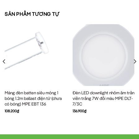
SẢN PHẨM TƯƠNG TỰ
Máng đèn batten siêu mỏng 1
Đèn LED downlight nhôm âm trần
bóng 1.2m ballast điện tử (chưa
viền trắng 7W đổi màu MPE DLT-
có bóng) MPE EBT 136
7/3C
108.200
₫
136.900
₫