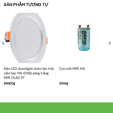
SẢN PHẨM TƯƠNG TỰ
Đèn LED downlight nhôm âm trần
Con mồi MPE MS
viền bạc 9W (D118) sáng trắng
MPE DLB2-9T
109.500
₫
3.900
₫