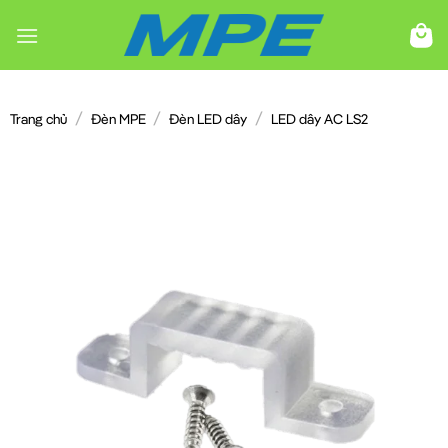
Chuyển
đến
nội
dung
/
/
/
Trang chủ
Đèn MPE
Đèn LED dây
LED dây AC LS2