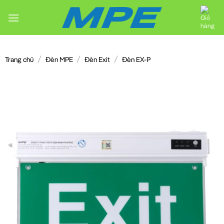
Chuyển
đến
nội
dung
/
/
/
Trang chủ
Đèn MPE
Đèn Exit
Đèn EX-P