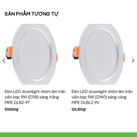
SẢN PHẨM TƯƠNG TỰ
Đèn LED downlight nhôm âm trần
Đèn LED downlight nhôm âm trần
viền bạc 9W (D118) sáng trắng
viền bạc 9W (D140) sáng vàng
MPE DLB2-9T
MPE DLBL2-9V
109.500
₫
124.300
₫