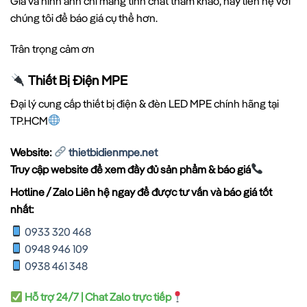
Giá và hình ảnh chỉ mang tính chất tham khảo, hãy liên hệ với
chúng tôi để báo giá cụ thể hơn.
Trân trọng cảm ơn
Thiết Bị Điện MPE
Đại lý cung cấp thiết bị điện & đèn LED MPE chính hãng tại
TP.HCM
Website:
thietbidienmpe.net
Truy cập website để xem đầy đủ sản phẩm & báo giá
Hotline / Zalo Liên hệ ngay để được tư vấn và báo giá tốt
nhất:
0933 320 468
0948 946 109
0938 461 348
Hỗ trợ 24/7 | Chat Zalo trực tiếp