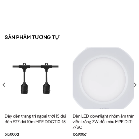
SẢN PHẨM TƯƠNG TỰ
Dây đèn trang trí ngoài trời 15 đui
Đèn LED downlight nhôm âm trần
đèn E27 dài 10m MPE DDCT10-15
viền trắng 7W đổi màu MPE DLT-
7/3C
515.000
₫
136.900
₫