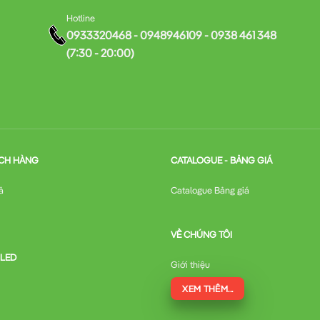
Hotline
0933320468 - 0948946109 - 0938 461 348
(7:30 - 20:00)
CH HÀNG
CATALOGUE - BẢNG GIÁ
ả
Catalogue Bảng giá
VỀ CHÚNG TÔI
 LED
Giới thiệu
XEM THÊM...