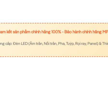
am kết sản phẩm chính hãng 100% - Bảo hành chính hãng M
 cấp: Đèn LED (Âm trần, Nổi trần, Pha, Tuýp, Rọi ray, Panel) & Thi