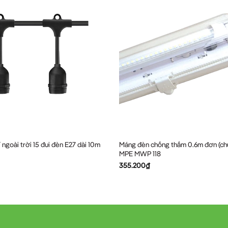
 ngoài trời 15 đui đèn E27 dài 10m
Máng đèn chống thấm 0.6m đơn (ch
MPE MWP 118
355.200
₫