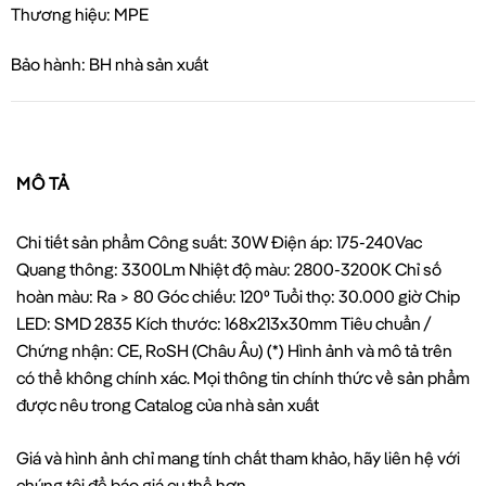
Thương hiệu: MPE
Bảo hành: BH nhà sản xuất
MÔ TẢ
Chi tiết sản phẩm Công suất: 30W Điện áp: 175-240Vac
Quang thông: 3300Lm Nhiệt độ màu: 2800-3200K Chỉ số
hoàn màu: Ra > 80 Góc chiếu: 120⁰ Tuổi thọ: 30.000 giờ Chip
LED: SMD 2835 Kích thước: 168x213x30mm Tiêu chuẩn /
Chứng nhận: CE, RoSH (Châu Âu) (*) Hình ảnh và mô tả trên
có thể không chính xác. Mọi thông tin chính thức về sản phẩm
được nêu trong Catalog của nhà sản xuất
Giá và hình ảnh chỉ mang tính chất tham khảo, hãy liên hệ với
chúng tôi để báo giá cụ thể hơn.