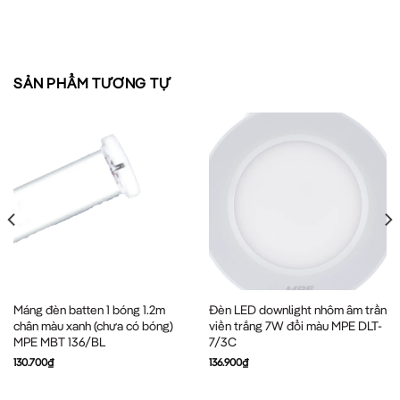
SẢN PHẨM TƯƠNG TỰ
Máng đèn batten 1 bóng 1.2m
Đèn LED downlight nhôm âm trần
chân màu xanh (chưa có bóng)
viền trắng 7W đổi màu MPE DLT-
MPE MBT 136/BL
7/3C
130.700
₫
136.900
₫