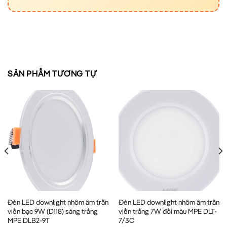
SẢN PHẨM TƯƠNG TỰ
Đèn LED downlight nhôm âm trần
Đèn LED downlight nhôm âm trần
viền bạc 9W (D118) sáng trắng
viền trắng 7W đổi màu MPE DLT-
MPE DLB2-9T
7/3C