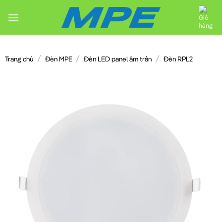
Chuyển
đến
nội
dung
/
/
/
Trang chủ
Đèn MPE
Đèn LED panel âm trần
Đèn RPL2