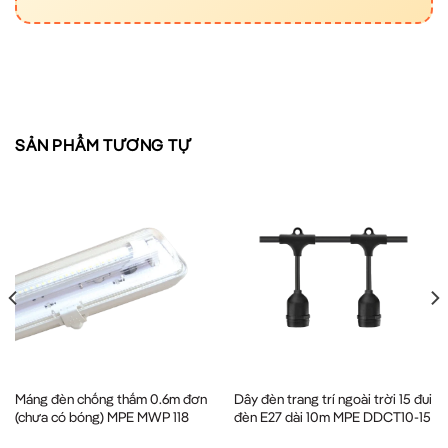
SẢN PHẨM TƯƠNG TỰ
Máng đèn chống thấm 0.6m đơn
Dây đèn trang trí ngoài trời 15 đui
(chưa có bóng) MPE MWP 118
đèn E27 dài 10m MPE DDCT10-15