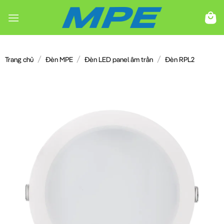
Chuyển
đến
nội
dung
/
/
/
Trang chủ
Đèn MPE
Đèn LED panel âm trần
Đèn RPL2