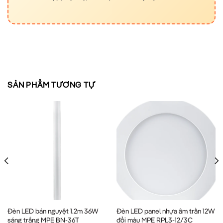
SẢN PHẨM TƯƠNG TỰ
Đèn LED bán nguyệt 1.2m 36W
Đèn LED panel nhựa âm trần 12W
sáng trắng MPE BN-36T
đổi màu MPE RPL3-12/3C