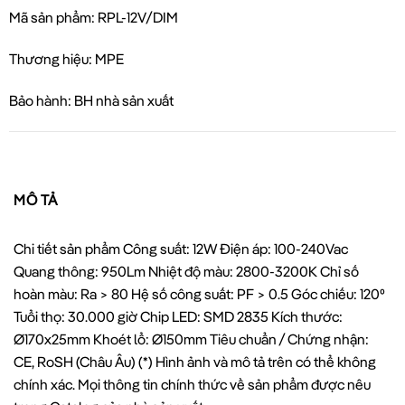
Mã sản phẩm: RPL-12V/DIM
Thương hiệu: MPE
Bảo hành: BH nhà sản xuất
MÔ TẢ
Chi tiết sản phẩm Công suất: 12W Điện áp: 100-240Vac
Quang thông: 950Lm Nhiệt độ màu: 2800-3200K Chỉ số
hoàn màu: Ra > 80 Hệ số công suất: PF > 0.5 Góc chiếu: 120⁰
Tuổi thọ: 30.000 giờ Chip LED: SMD 2835 Kích thước:
Ø170x25mm Khoét lổ: Ø150mm Tiêu chuẩn / Chứng nhận:
CE, RoSH (Châu Âu) (*) Hình ảnh và mô tả trên có thể không
chính xác. Mọi thông tin chính thức về sản phẩm được nêu