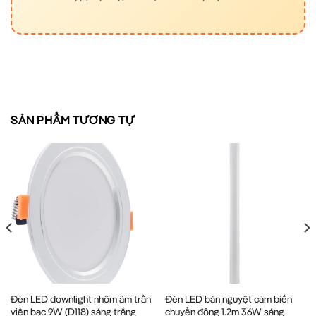
SẢN PHẨM TƯƠNG TỰ
Đèn LED downlight nhôm âm trần
Đèn LED bán nguyệt cảm biến
viền bạc 9W (D118) sáng trắng
chuyển động 1.2m 36W sáng