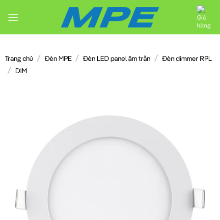
Chuyển
đến
nội
dung
/
/
/
Trang chủ
Đèn MPE
Đèn LED panel âm trần
Đèn dimmer RPL
/
DIM