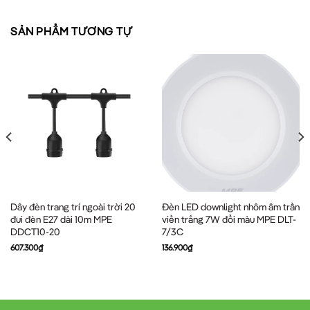
SẢN PHẨM TƯƠNG TỰ
Dây đèn trang trí ngoài trời 20
Đèn LED downlight nhôm âm trần
đui đèn E27 dài 10m MPE
viền trắng 7W đổi màu MPE DLT-
DDCT10-20
7/3C
607.300
₫
136.900
₫