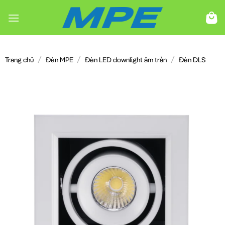
Chuyển
đến
nội
dung
/
/
/
Trang chủ
Đèn MPE
Đèn LED downlight âm trần
Đèn DLS