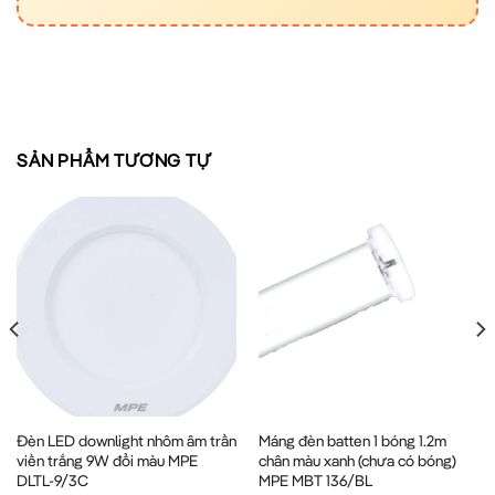
SẢN PHẨM TƯƠNG TỰ
Đèn LED downlight nhôm âm trần
Máng đèn batten 1 bóng 1.2m
viền trắng 9W đổi màu MPE
chân màu xanh (chưa có bóng)
DLTL-9/3C
MPE MBT 136/BL