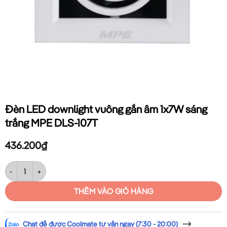
Đèn LED downlight vuông gắn âm 1x7W sáng
trắng MPE DLS-107T
436.200
₫
Đèn LED downlight vuông gắn âm 1x7W sáng trắng MPE DLS-107T số 
THÊM VÀO GIỎ HÀNG
Chat để được Coolmate tư vấn ngay (7:30 - 20:00)