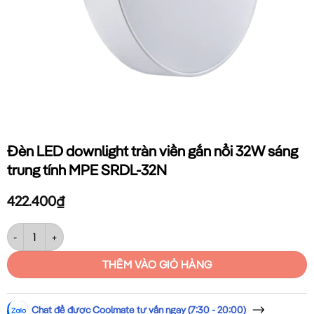
Đèn LED downlight tràn viền gắn nổi 32W sáng
trung tính MPE SRDL-32N
422.400
₫
Đèn LED downlight tràn viền gắn nổi 32W sáng trung tính MPE SRDL-3
THÊM VÀO GIỎ HÀNG
Chat để được Coolmate tư vấn ngay (7:30 - 20:00)