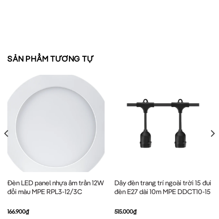
SẢN PHẨM TƯƠNG TỰ
Đèn LED panel nhựa âm trần 12W
Dây đèn trang trí ngoài trời 15 đui
đổi màu MPE RPL3-12/3C
đèn E27 dài 10m MPE DDCT10-15
166.900
₫
515.000
₫