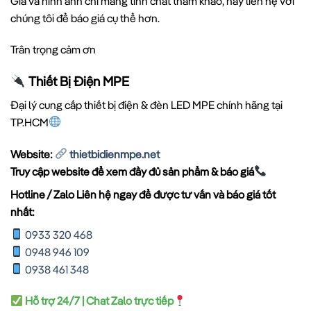
Giá và hình ảnh chỉ mang tính chất tham khảo, hãy liên hệ với
chúng tôi để báo giá cụ thể hơn.
Trân trọng cảm ơn
Thiết Bị Điện MPE
Đại lý cung cấp thiết bị điện & đèn LED MPE chính hãng tại
TP.HCM
Website:
thietbidienmpe.net
Truy cập website để xem đầy đủ sản phẩm & báo giá
Hotline / Zalo Liên hệ ngay để được tư vấn và báo giá tốt
nhất:
0933 320 468
0948 946 109
0938 461 348
Hỗ trợ 24/7 | Chat Zalo trực tiếp