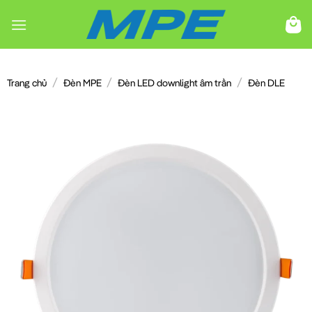
Chuyển
đến
nội
dung
/
/
/
Trang chủ
Đèn MPE
Đèn LED downlight âm trần
Đèn DLE