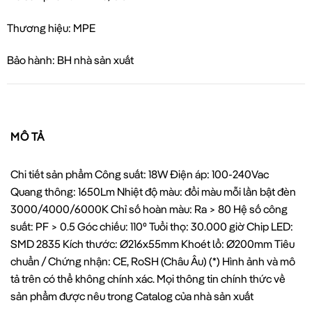
Thương hiệu: MPE
Bảo hành: BH nhà sản xuất
MÔ TẢ
Chi tiết sản phẩm Công suất: 18W Điện áp: 100-240Vac
Quang thông: 1650Lm Nhiệt độ màu: đổi màu mỗi lần bật đèn
3000/4000/6000K Chỉ số hoàn màu: Ra > 80 Hệ số công
suất: PF > 0.5 Góc chiếu: 110⁰ Tuổi thọ: 30.000 giờ Chip LED:
SMD 2835 Kích thước: Ø216x55mm Khoét lổ: Ø200mm Tiêu
chuẩn / Chứng nhận: CE, RoSH (Châu Âu) (*) Hình ảnh và mô
tả trên có thể không chính xác. Mọi thông tin chính thức về
sản phẩm được nêu trong Catalog của nhà sản xuất