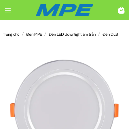
Chuyển
đến
nội
dung
/
/
/
Trang chủ
Đèn MPE
Đèn LED downlight âm trần
Đèn DLB