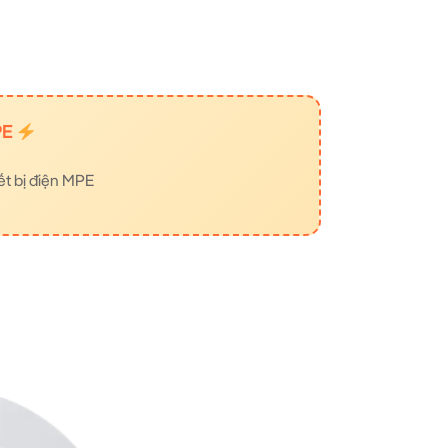
PE
ết bị điện MPE