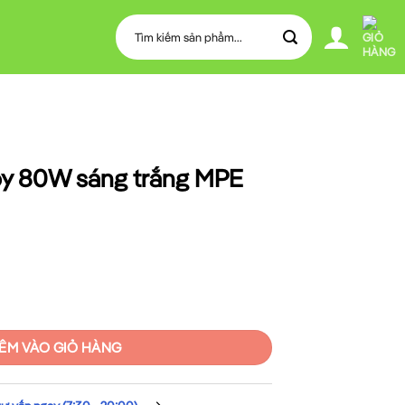
Tìm
kiếm:
y 80W sáng trắng MPE
ắng MPE LCP-80T số lượng
ÊM VÀO GIỎ HÀNG