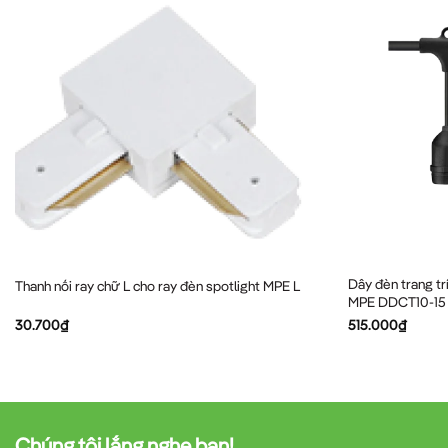
Dây đèn trang trí
Thanh nối ray chữ L cho ray đèn spotlight MPE L
MPE DDCT10-15
30.700
₫
515.000
₫
Chúng tôi lắng nghe bạn!