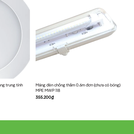
ng trung tính
Máng đèn chống thấm 0.6m đơn (chưa có bóng)
MPE MWP 118
355.200
₫