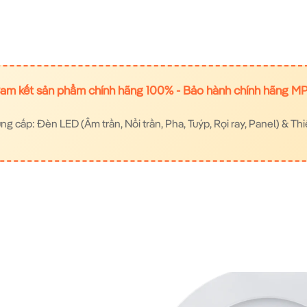
am kết sản phẩm chính hãng 100% - Bảo hành chính hãng M
 cấp: Đèn LED (Âm trần, Nổi trần, Pha, Tuýp, Rọi ray, Panel) & Thi