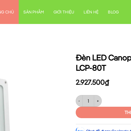
NG CHỦ
SẢN PHẨM
GIỚI THIỆU
LIÊN HỆ
BLOG
Đèn LED Canop
LCP-80T
2.927.500
₫
Đèn LED Canopy 80W sáng tr
TH