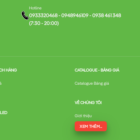
Hotline
0933320468 - 0948946109 - 0938 461 348
(7:30 - 20:00)
CH HÀNG
CATALOGUE - BẢNG GIÁ
ả
Catalogue Bảng giá
VỀ CHÚNG TÔI
 LED
Giới thiệu
XEM THÊM...