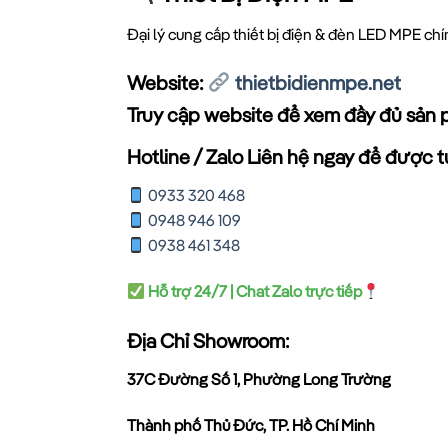
Đại lý cung cấp thiết bị điện & đèn LED MPE ch
Website:
thietbidienmpe.net
Truy cập website để xem đầy đủ sản 
Hotline / Zalo Liên hệ ngay để được tư
0933 320 468
0948 946 109
0938 461 348
Hỗ trợ 24/7 | Chat Zalo trực tiếp
Địa Chỉ Showroom:
37C Đường Số 1, Phường Long Trường
Thành phố Thủ Đức, TP. Hồ Chí Minh