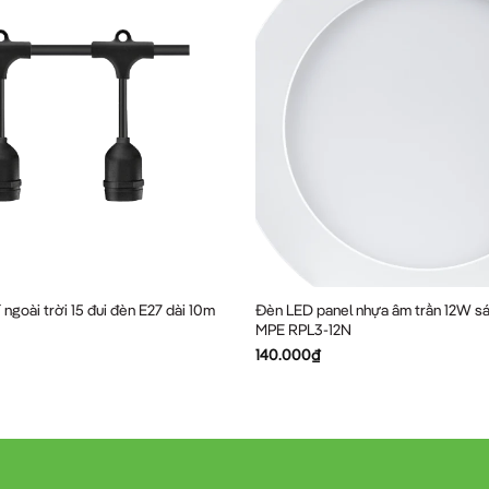
 ngoài trời 15 đui đèn E27 dài 10m
Đèn LED panel nhựa âm trần 12W sá
MPE RPL3-12N
140.000
₫