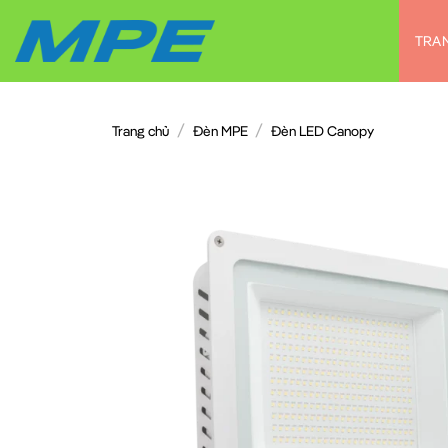
Chuyển
đến
TRA
nội
dung
/
/
Trang chủ
Đèn MPE
Đèn LED Canopy