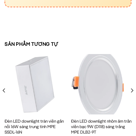
SẢN PHẨM TƯƠNG TỰ
Đèn LED downlight tràn viền gắn
Đèn LED downlight nhôm âm trần
nổi 16W sáng trung tính MPE
viền bạc 9W (D118) sáng trắng
SSDL-16N
MPE DLB2-9T