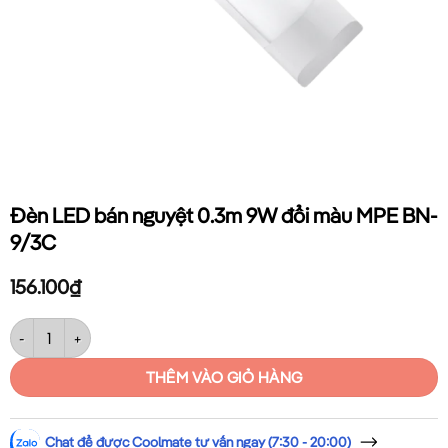
Đèn LED bán nguyệt 0.3m 9W đổi màu MPE BN-
9/3C
156.100
₫
Đèn LED bán nguyệt 0.3m 9W đổi màu MPE BN-9/3C số lượng
THÊM VÀO GIỎ HÀNG
Chat để được Coolmate tư vấn ngay (7:30 - 20:00)