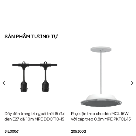
SẢN PHẨM TƯƠNG TỰ
Dây đèn trang trí ngoài trời 15 đui
Phụ kiện treo cho đèn MCL 15W
đèn E27 dài 10m MPE DDCT10-15
với cáp treo 0.8m MPE PKTCL-15
515.000
₫
205.300
₫