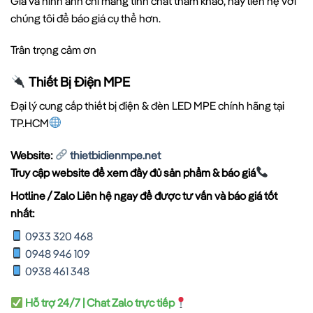
Giá và hình ảnh chỉ mang tính chất tham khảo, hãy liên hệ với
chúng tôi để báo giá cụ thể hơn.
Trân trọng cảm ơn
Thiết Bị Điện MPE
Đại lý cung cấp thiết bị điện & đèn LED MPE chính hãng tại
TP.HCM
Website:
thietbidienmpe.net
Truy cập website để xem đầy đủ sản phẩm & báo giá
Hotline / Zalo Liên hệ ngay để được tư vấn và báo giá tốt
nhất:
0933 320 468
0948 946 109
0938 461 348
Hỗ trợ 24/7 | Chat Zalo trực tiếp