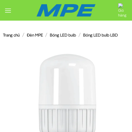
Chuyển
đến
nội
dung
/
/
/
Trang chủ
Đèn MPE
Bóng LED bulb
Bóng LED bulb LBD