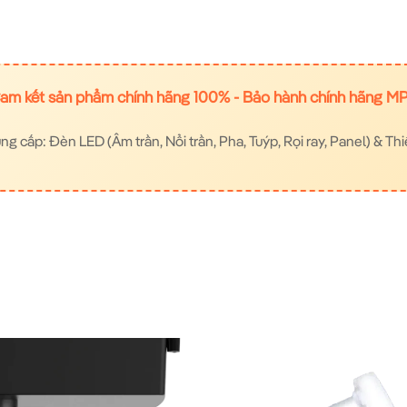
am kết sản phẩm chính hãng 100% - Bảo hành chính hãng M
 cấp: Đèn LED (Âm trần, Nổi trần, Pha, Tuýp, Rọi ray, Panel) & Thi