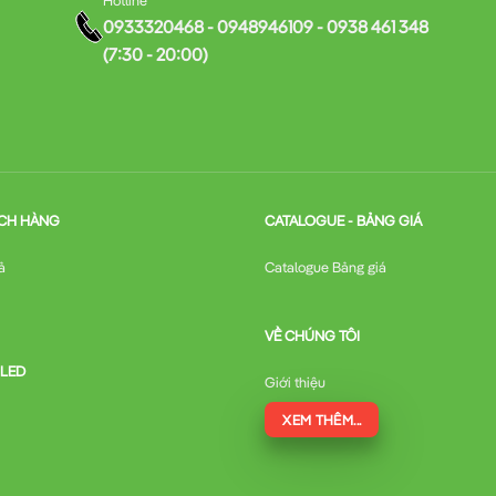
0933320468 - 0948946109 - 0938 461 348
(7:30 - 20:00)
CH HÀNG
CATALOGUE - BẢNG GIÁ
ả
Catalogue Bảng giá
VỀ CHÚNG TÔI
 LED
Giới thiệu
XEM THÊM...