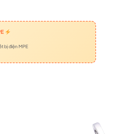
PE
ết bị điện MPE