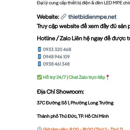
Đại lý cung cấp thiết bị điện & đèn LED MPE ch
Website:
thietbidienmpe.net
Truy cập website để xem đầy đủ sản 
Hotline / Zalo Liên hệ ngay để được tư
0933 320 468
0948 946 109
0938 461 348
Hỗ trợ 24/7 | Chat Zalo trực tiếp
Địa Chỉ Showroom:
37C Đường Số 1, Phường Long Trường
Thành phố Thủ Đức, TP. Hồ Chí Minh
Giờ làm việc: 8:00 - 18:00 (Thứ 2 - Thứ 7)