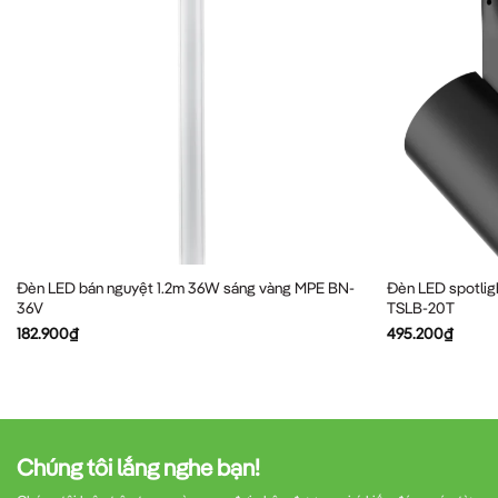
Đèn LED bán nguyệt 1.2m 36W sáng vàng MPE BN-
Đèn LED spotlig
36V
TSLB-20T
182.900
₫
495.200
₫
Chúng tôi lắng nghe bạn!