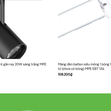
ht gắn ray 20W sáng trắng MPE
Máng đèn batten siêu mỏng 1 bóng 1
tử (chưa có bóng) MPE EBT 136
108.200
₫
Hotline