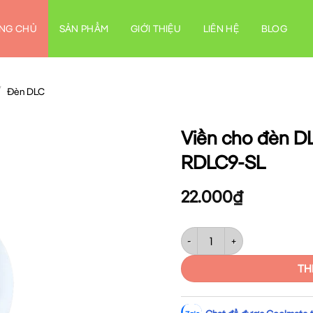
NG CHỦ
SẢN PHẨM
GIỚI THIỆU
LIÊN HỆ
BLOG
/
Đèn DLC
Viền cho đèn 
RDLC9-SL
22.000
₫
Viền cho đèn DLC 6W-9W màu
TH