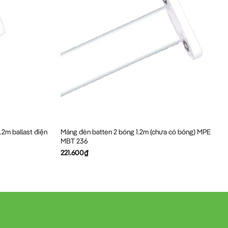
.2m ballast điện
Máng đèn batten 2 bóng 1.2m (chưa có bóng) MPE
MBT 236
221.600
₫