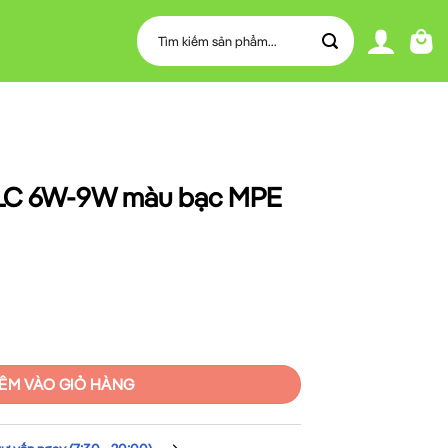
Tìm
kiếm:
DLC 6W-9W màu bạc MPE
 bạc MPE RDLC9-SL số lượng
ÊM VÀO GIỎ HÀNG