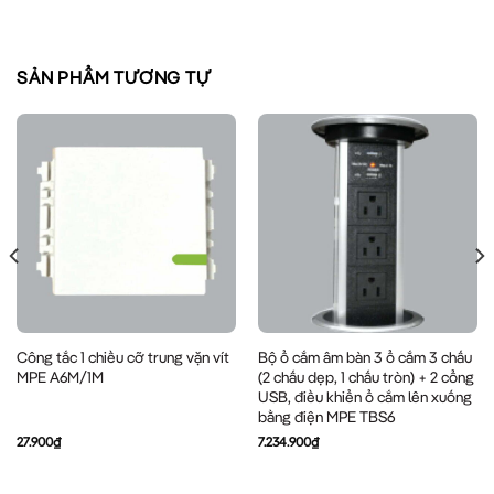
SẢN PHẨM TƯƠNG TỰ
Công tắc 1 chiều cỡ trung vặn vít
Bộ ổ cắm âm bàn 3 ổ cắm 3 chấu
MPE A6M/1M
(2 chấu dẹp, 1 chấu tròn) + 2 cổng
USB, điều khiển ổ cắm lên xuống
bằng điện MPE TBS6
27.900
₫
7.234.900
₫