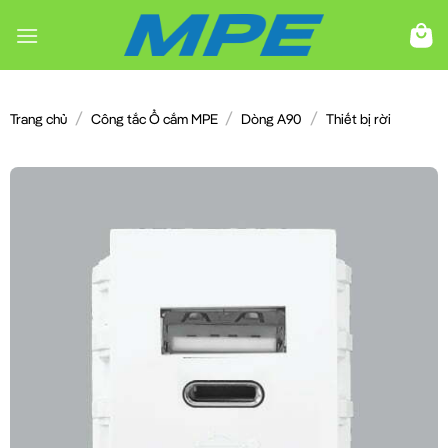
Chuyển
đến
nội
dung
/
/
/
Trang chủ
Công tắc Ổ cắm MPE
Dòng A90
Thiết bị rời