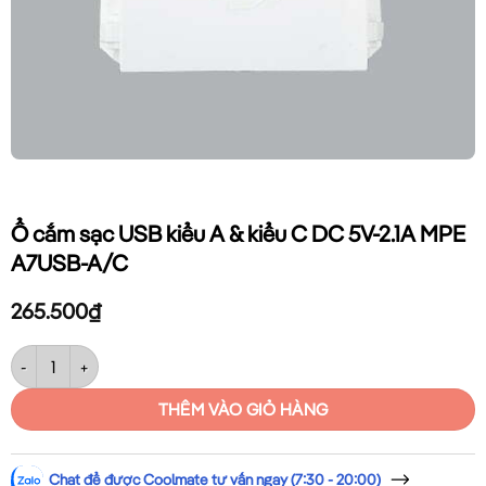
Ổ cắm sạc USB kiểu A & kiểu C DC 5V-2.1A MPE
A7USB-A/C
265.500
₫
Ổ cắm sạc USB kiểu A & kiểu C DC 5V-2.1A MPE A7USB-A/C số lượng
THÊM VÀO GIỎ HÀNG
Chat để được Coolmate tư vấn ngay (7:30 - 20:00)