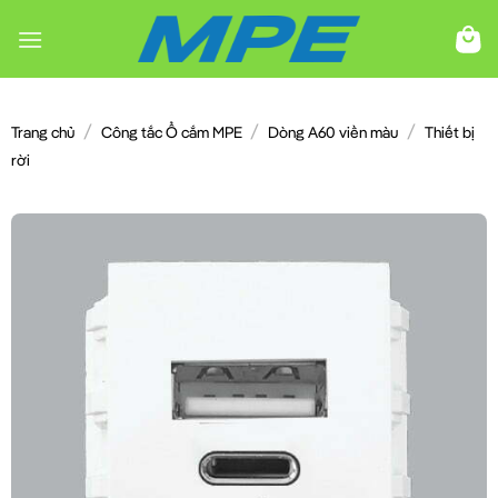
Chuyển
đến
nội
dung
/
/
/
Trang chủ
Công tắc Ổ cắm MPE
Dòng A60 viền màu
Thiết bị
rời