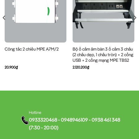
Bộ ổ cắm âm bàn 3 ổ cắm 3 chấu
Công tắc 2 chiều MPE A7M/2
(2 chấu dẹp, 1 chấu tròn) + 2 cổng
USB + 2 cổng mạng MPE TBS2
20.900
₫
2.120.200
₫
Hotline
0933320468 - 0948946109 - 0938 461 348
(7:30 - 20:00)