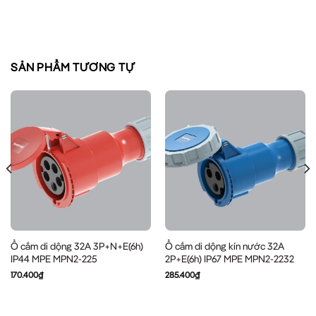
SẢN PHẨM TƯƠNG TỰ
Ổ cắm di dộng 32A 3P+N+E(6h)
Ổ cắm di dộng kín nước 32A
IP44 MPE MPN2-225
2P+E(6h) IP67 MPE MPN2-2232
170.400
₫
285.400
₫