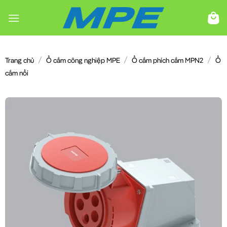
Chuyển
đến
nội
dung
/
/
/
Trang chủ
Ổ cắm công nghiệp MPE
Ổ cắm phích cắm MPN2
Ổ
cắm nổi