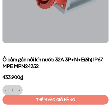
Ổ cắm gắn nổi kín nước 32A 3P+N+E(6h) IP67
MPE MPN2-1252
433.900
₫
Ổ cắm gắn nổi kín nước 32A 3P+N+E(6h) IP67 MPE MPN2-1252 số lượn
THÊM VÀO GIỎ HÀNG