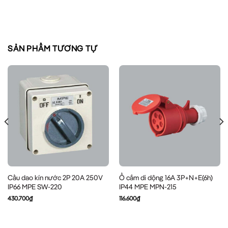
SẢN PHẨM TƯƠNG TỰ
Cầu dao kín nước 2P 20A 250V
Ổ cắm di dộng 16A 3P+N+E(6h)
IP66 MPE SW-220
IP44 MPE MPN-215
430.700
₫
116.600
₫