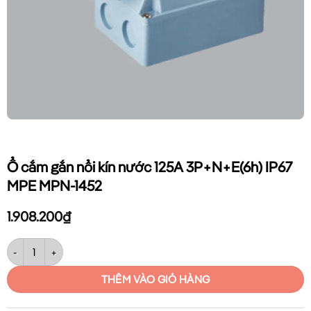
Ổ cắm gắn nổi kín nước 125A 3P+N+E(6h) IP67
MPE MPN-1452
1.908.200
₫
Ổ cắm gắn nổi kín nước 125A 3P+N+E(6h) IP67 MPE MPN-1452 số lượn
THÊM VÀO GIỎ HÀNG