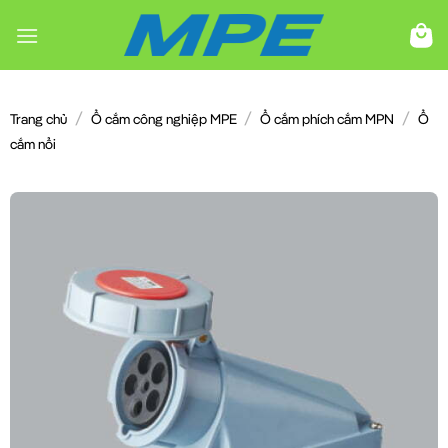
Chuyển
đến
nội
dung
/
/
/
Trang chủ
Ổ cắm công nghiệp MPE
Ổ cắm phích cắm MPN
Ổ
cắm nổi