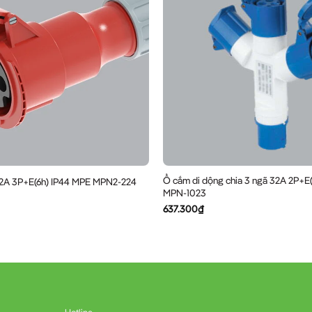
Ổ cắm di dộng chia 3 ngã 32A 2P+E
32A 3P+E(6h) IP44 MPE MPN2-224
MPN-1023
637.300
₫
Hotline