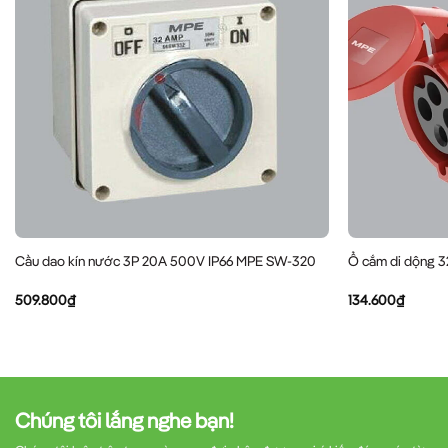
Cầu dao kín nước 3P 20A 500V IP66 MPE SW-320
Ổ cắm di dộng 
509.800
₫
134.600
₫
Chúng tôi lắng nghe bạn!