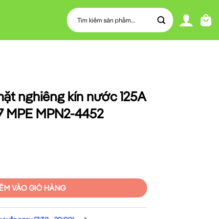
Tìm
kiếm:
ặt nghiêng kín nước 125A
67 MPE MPN2-4452
n nước 125A 3P+N+E(6h) IP67 MPE MPN2-4452 số lượng
ÊM VÀO GIỎ HÀNG