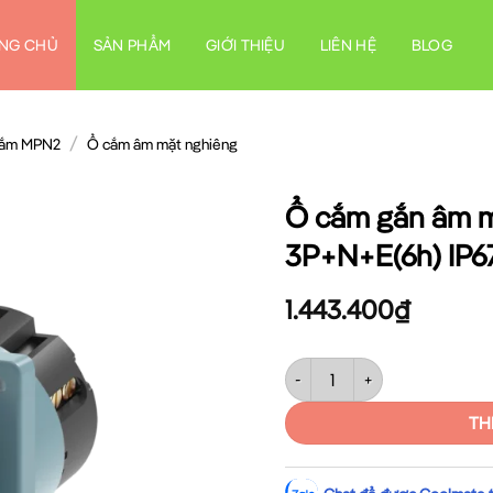
NG CHỦ
SẢN PHẨM
GIỚI THIỆU
LIÊN HỆ
BLOG
/
cắm MPN2
Ổ cắm âm mặt nghiêng
Ổ cắm gắn âm m
3P+N+E(6h) IP
1.443.400
₫
Ổ cắm gắn âm mặt nghiêng kí
TH