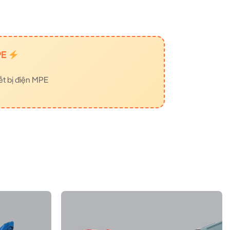
PE
ết bị điện MPE