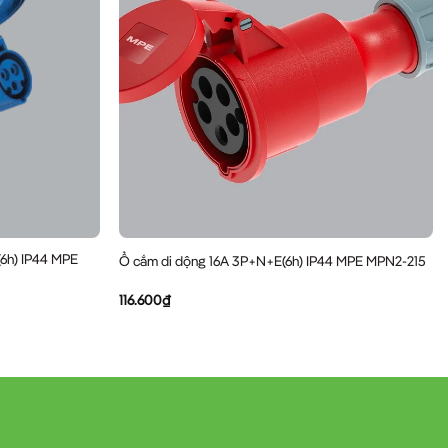
(6h) IP44 MPE
Ổ cắm di dộng 16A 3P+N+E(6h) IP44 MPE MPN2-215
116.600
₫