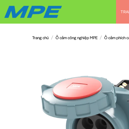
Chuyển
đến
TRA
nội
dung
/
/
Trang chủ
Ổ cắm công nghiệp MPE
Ổ cắm phích 