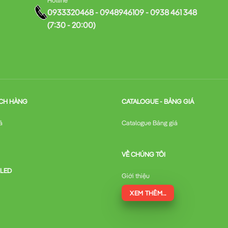
0933320468 - 0948946109 - 0938 461 348
(7:30 - 20:00)
CH HÀNG
CATALOGUE - BẢNG GIÁ
ả
Catalogue Bảng giá
VỀ CHÚNG TÔI
 LED
Giới thiệu
XEM THÊM...