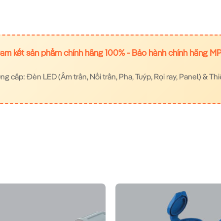
am kết sản phẩm chính hãng 100% - Bảo hành chính hãng M
 cấp: Đèn LED (Âm trần, Nổi trần, Pha, Tuýp, Rọi ray, Panel) & Thi