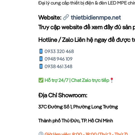
Đại lý cung cấp thiết bị điện & đèn LED MPE ch
Website:
thietbidienmpe.net
Truy cập website để xem đầy đủ sản 
Hotline / Zalo Liên hệ ngay để được tư
0933 320 468
0948 946 109
0938 461 348
Hỗ trợ 24/7 | Chat Zalo trực tiếp
Địa Chỉ Showroom:
37C Đường Số 1, Phường Long Trường
Thành phố Thủ Đức, TP. Hồ Chí Minh
Giờ làm việc: 8:00 - 18:00 (Thứ 2 - Thứ 7)