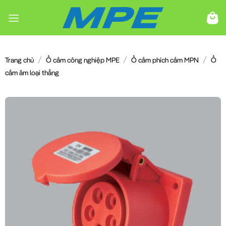
Chuyển
đến
nội
dung
/
/
/
Trang chủ
Ổ cắm công nghiệp MPE
Ổ cắm phích cắm MPN
Ổ
cắm âm loại thẳng