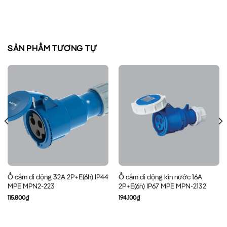
SẢN PHẨM TƯƠNG TỰ
Ổ cắm di dộng 32A 2P+E(6h) IP44
Ổ cắm di dộng kín nước 16A
MPE MPN2-223
2P+E(6h) IP67 MPE MPN-2132
115.800
₫
194.100
₫