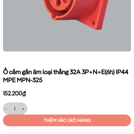
Ổ cắm gắn âm loại thẳng 32A 3P+N+E(6h) IP44
MPE MPN-325
152.200
₫
Ổ cắm gắn âm loại thẳng 32A 3P+N+E(6h) IP44 MPE MPN-325 số lượn
THÊM VÀO GIỎ HÀNG