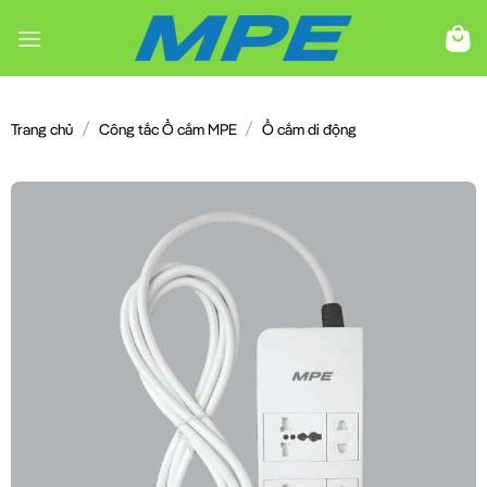
Chuyển
đến
nội
dung
/
/
Trang chủ
Công tắc Ổ cắm MPE
Ổ cắm di động