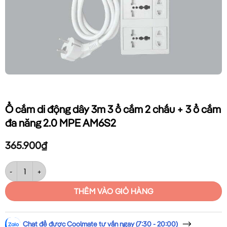
Ổ cắm di động dây 3m 3 ổ cắm 2 chấu + 3 ổ cắm
đa năng 2.0 MPE AM6S2
365.900
₫
Ổ cắm di động dây 3m 3 ổ cắm 2 chấu + 3 ổ cắm đa năng 2.0 MPE AM6
THÊM VÀO GIỎ HÀNG
Chat để được Coolmate tư vấn ngay (7:30 - 20:00)