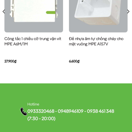
Công tắc 1 chiều cỡ trung vặn vít
Đế nhựa âm tự chống cháy cho
MPE A6M/1M
mặt vuông MPE A157V
27.900
₫
6.600
₫
Hotline
0933320468 - 0948946109 - 0938 461 348
(7:30 - 20:00)