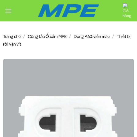
Chuyển
đến
nội
dung
/
/
/
Trang chủ
Công tắc Ổ cắm MPE
Dòng A60 viền màu
Thiết bị
rời vặn vít