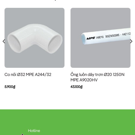
Ống luồn dây trơn Ø20 1250N
Co nối Ø32 MPE A244/32
MPE A9020HV
5.900
₫
43.100
₫
Hotline