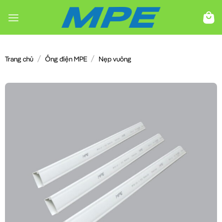
Chuyển
đến
nội
dung
/
/
Trang chủ
Ống điện MPE
Nẹp vuông