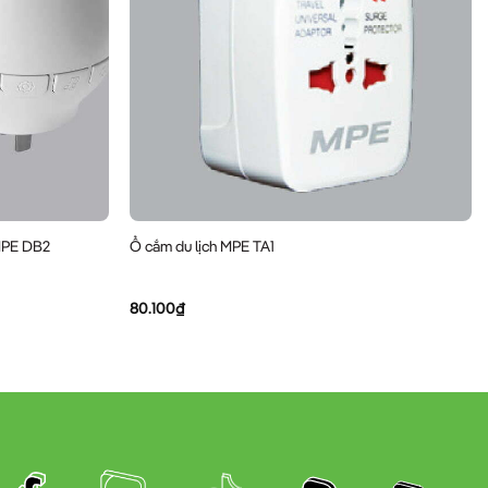
MPE DB2
Ổ cắm du lịch MPE TA1
80.100
₫