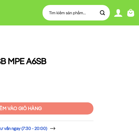
Tìm
kiếm:
 SB MPE A6SB
số lượng
ÊM VÀO GIỎ HÀNG
 vấn ngay (7:30 - 20:00)