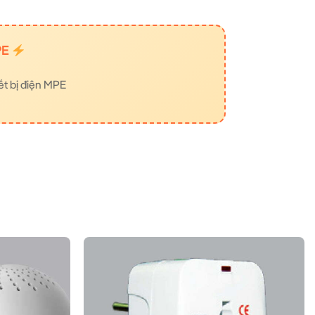
PE
ết bị điện MPE