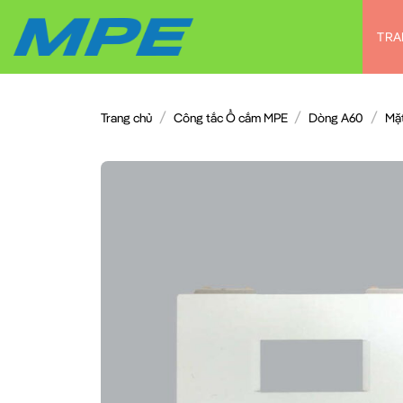
Chuyển
đến
TRA
nội
dung
/
/
/
Trang chủ
Công tắc Ổ cắm MPE
Dòng A60
Mặ