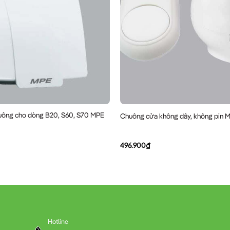
uông cho dòng B20, S60, S70 MPE
Chuông cửa không dây, không pin 
496.900
₫
Hotline