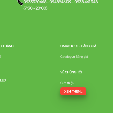
0933320468 - 0948946109 - 0938 461 348
(7:30 - 20:00)
CH HÀNG
CATALOGUE - BẢNG GIÁ
ả
Catalogue Bảng giá
VỀ CHÚNG TÔI
 LED
Giới thiệu
XEM THÊM...