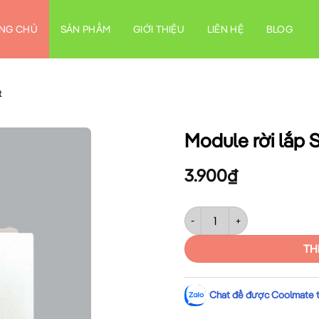
NG CHỦ
SẢN PHẨM
GIỚI THIỆU
LIÊN HỆ
BLOG
t
Module rời lắp
3.900
₫
Module rời lắp SB MPE A6SB 
TH
Chat để được Coolmate tư