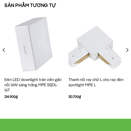
SẢN PHẨM TƯƠNG TỰ
Đèn LED downlight tràn viền gắn
Thanh nối ray chữ L cho ray đèn
nổi 16W sáng trắng MPE SSDL-
spotlight MPE L
16T
214.900
₫
30.700
₫