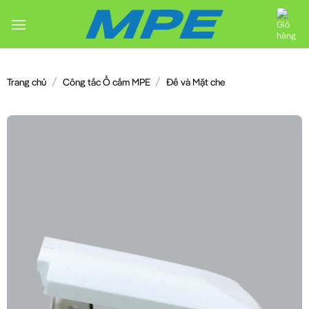
Chuyển
đến
nội
dung
/
/
Trang chủ
Công tắc Ổ cắm MPE
Đế và Mặt che