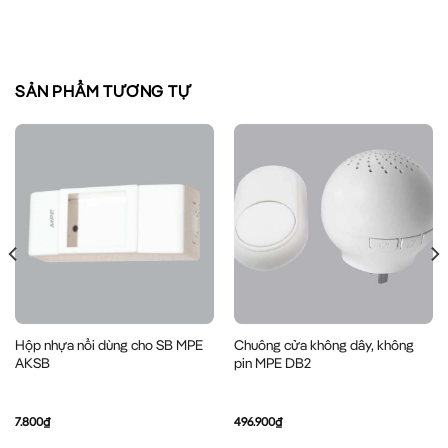
SẢN PHẨM TƯƠNG TỰ
Hộp nhựa nổi dùng cho SB MPE
Chuông cửa không dây, không
AKSB
pin MPE DB2
7.800
₫
496.900
₫